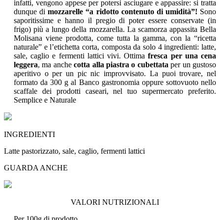
infatti, vengono appese per potersi asciugare e appassire: si tratta
dunque di
mozzarelle “a ridotto contenuto di umidità”!
Sono
saporitissime e hanno il pregio di poter essere conservate (in
frigo) più a lungo della mozzarella. La scamorza appassita Bella
Molisana viene prodotta, come tutta la gamma, con la “ricetta
naturale” e l’etichetta corta, composta da solo 4 ingredienti: latte,
sale, caglio e fermenti lattici vivi. Ottima
fresca per una cena
leggera
, ma anche
cotta alla piastra o cubettata
per un gustoso
aperitivo o per un pic nic improvvisato. La puoi trovare, nel
formato da 300 g al Banco gastronomia oppure sottovuoto nello
scaffale dei prodotti caseari, nel tuo supermercato preferito.
Semplice e Naturale
INGREDIENTI
Latte pastorizzato, sale, caglio, fermenti lattici
GUARDA ANCHE
VALORI NUTRIZIONALI
Per 100g di prodotto