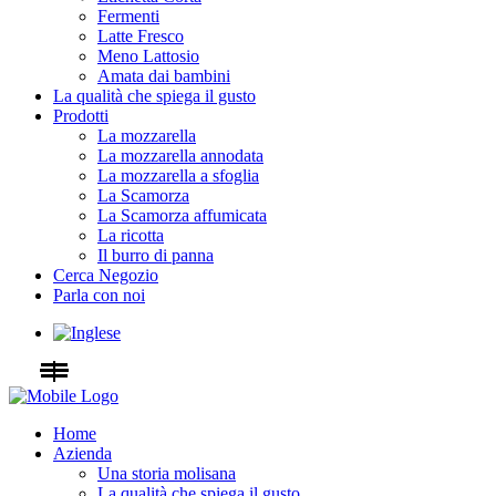
Fermenti
Latte Fresco
Meno Lattosio
Amata dai bambini
La qualità che spiega il gusto
Prodotti
La mozzarella
La mozzarella annodata
La mozzarella a sfoglia
La Scamorza
La Scamorza affumicata
La ricotta
Il burro di panna
Cerca Negozio
Parla con noi
Home
Azienda
Una storia molisana
La qualità che spiega il gusto