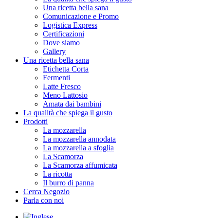
Una ricetta bella sana
Comunicazione e Promo
Logistica Express
Certificazioni
Dove siamo
Gallery
Una ricetta bella sana
Etichetta Corta
Fermenti
Latte Fresco
Meno Lattosio
Amata dai bambini
La qualità che spiega il gusto
Prodotti
La mozzarella
La mozzarella annodata
La mozzarella a sfoglia
La Scamorza
La Scamorza affumicata
La ricotta
Il burro di panna
Cerca Negozio
Parla con noi