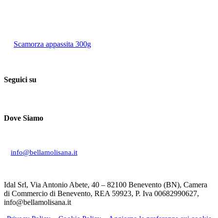
Scamorza appassita 300g
Seguici su
Dove Siamo
Via Don Giuseppe Mucciardi, 1 86020 Campochiaro (CB)
info@bellamolisana.it
Idal Srl, Via Antonio Abete, 40 – 82100 Benevento (BN), Camera
di Commercio di Benevento, REA 59923, P. Iva 00682990627,
info@bellamolisana.it