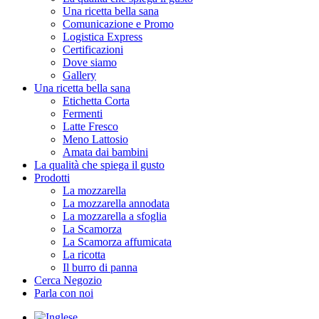
Una ricetta bella sana
Comunicazione e Promo
Logistica Express
Certificazioni
Dove siamo
Gallery
Una ricetta bella sana
Etichetta Corta
Fermenti
Latte Fresco
Meno Lattosio
Amata dai bambini
La qualità che spiega il gusto
Prodotti
La mozzarella
La mozzarella annodata
La mozzarella a sfoglia
La Scamorza
La Scamorza affumicata
La ricotta
Il burro di panna
Cerca Negozio
Parla con noi