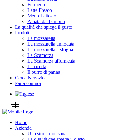
Fermenti
Latte Fresco
Meno Lattosio
Amata dai bambini
La qualità che spiega il gusto
Prodotti
La mozzarella
La mozzarella annodata
La mozzarella a sfoglia
La Scamorza
La Scamorza affumicata
La ricotta
Il burro di panna
Cerca Negozio
Parla con noi
Home
Azienda
Una storia molisana
La qualità che spiega il gusto