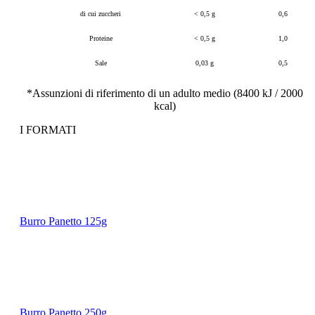
di cui zuccheri
< 0,5 g
0,6
Proteine
< 0,5 g
1,0
Sale
0,03 g
0,5
*Assunzioni di riferimento di un adulto medio (8400 kJ / 2000
kcal)
I FORMATI
Burro Panetto 125g
Burro Panetto 250g