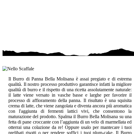
Il Burro di Panna Bella Molisana è assai pregiato e di estrema
qualità. Il nostro processo produttivo garantisce infatti la migliore
qualità di burro e il rispetto di una ricetta assolutamente naturale:
il latte viene versato in vasche basse e larghe per favorire il
processo di affioramento della panna. Il risultato è una squisita
crema di latte, che viene zangolata e diventa ancora più aromatica
con l'aggiunta di fermenti lattici vivi, che consentono la
maturazione del prodotto. Spalma il Burro Bella Molisana su una
fetta di pane croccante con l’aggiunta di un velo di marmellata ed
otterrai una colazione da re! Oppure usalo per mantecare i tuoi
prelibati risotti o per rendere soffici i tuoi plum-cake. Il Burro