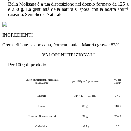
Bella Molisana è a tua disposizione nel doppio formato da 125 g
e 250 g. La genuinità della natura si sposa con la nostra abilità
casearia.
Semplice e Naturale
INGREDIENTI
Crema di latte pastorizzata, fermenti lattici. Materia grassa: 83%.
VALORI NUTRIZIONALI
Per 100g di prodotto
Valori nutrizionali medi alla
% per
per 100g = 1 porzione
produzione
100g*
Energia
3144 kJ / 751 kcal
37,6
Grassi
83 g
118,6
di cui acidi grassi saturi
56 g
280,0
Carboidrati
< 0,5 g
0,2