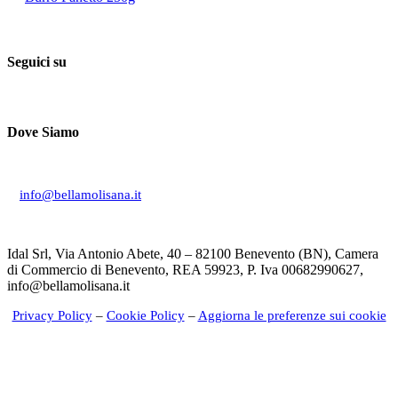
Seguici su
Dove Siamo
Via Don Giuseppe Mucciardi, 1 86020 Campochiaro (CB)
info@bellamolisana.it
Idal Srl, Via Antonio Abete, 40 – 82100 Benevento (BN), Camera
di Commercio di Benevento, REA 59923, P. Iva 00682990627,
info@bellamolisana.it
Privacy Policy
–
Cookie Policy
–
Aggiorna le preferenze sui cookie