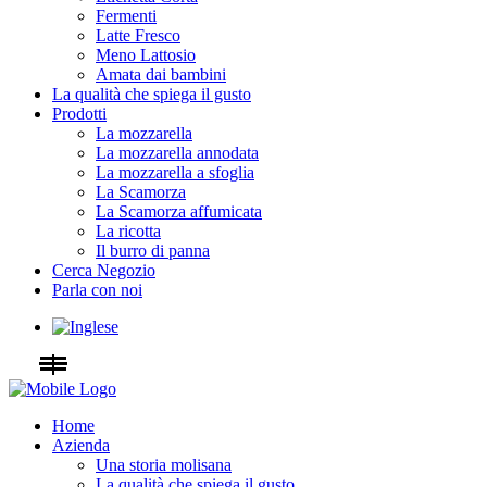
Fermenti
Latte Fresco
Meno Lattosio
Amata dai bambini
La qualità che spiega il gusto
Prodotti
La mozzarella
La mozzarella annodata
La mozzarella a sfoglia
La Scamorza
La Scamorza affumicata
La ricotta
Il burro di panna
Cerca Negozio
Parla con noi
Home
Azienda
Una storia molisana
La qualità che spiega il gusto