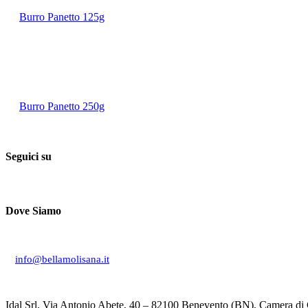
Burro Panetto 125g
Burro Panetto 250g
Seguici su
Dove Siamo
Via Don Giuseppe Mucciardi, 1 86020 Campochiaro (CB)
info@bellamolisana.it
Idal Srl, Via Antonio Abete, 40 – 82100 Benevento (BN), Camera d