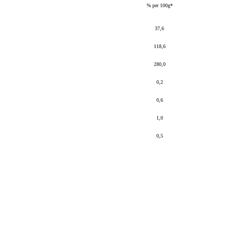
% per 100g*
37,6
118,6
280,0
0,2
0,6
1,0
0,5