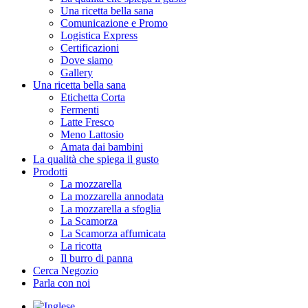
Una ricetta bella sana
Comunicazione e Promo
Logistica Express
Certificazioni
Dove siamo
Gallery
Una ricetta bella sana
Etichetta Corta
Fermenti
Latte Fresco
Meno Lattosio
Amata dai bambini
La qualità che spiega il gusto
Prodotti
La mozzarella
La mozzarella annodata
La mozzarella a sfoglia
La Scamorza
La Scamorza affumicata
La ricotta
Il burro di panna
Cerca Negozio
Parla con noi