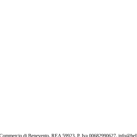
i Commercio di Benevento, REA 59923, P. Iva 00682990627, info@bell