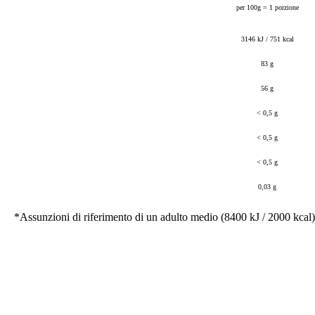
per 100g = 1 porzione
3146 kJ / 751 kcal
83 g
56 g
< 0,5 g
< 0,5 g
< 0,5 g
0,03 g
*Assunzioni di riferimento di un adulto medio (8400 kJ / 2000 kcal)