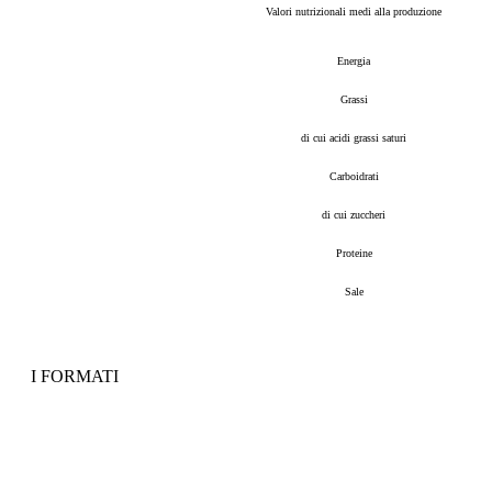
Valori nutrizionali medi alla produzione
Energia
Grassi
di cui acidi grassi saturi
Carboidrati
di cui zuccheri
Proteine
Sale
I FORMATI