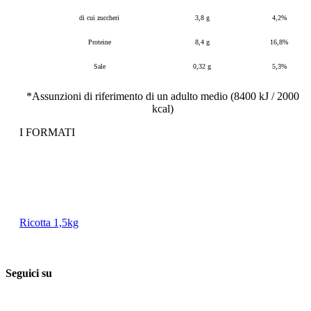
di cui zuccheri
3,8 g
4,2%
Proteine
8,4 g
16,8%
Sale
0,32 g
5,3%
*Assunzioni di riferimento di un adulto medio (8400 kJ / 2000
kcal)
I FORMATI
Ricotta 1,5kg
Seguici su