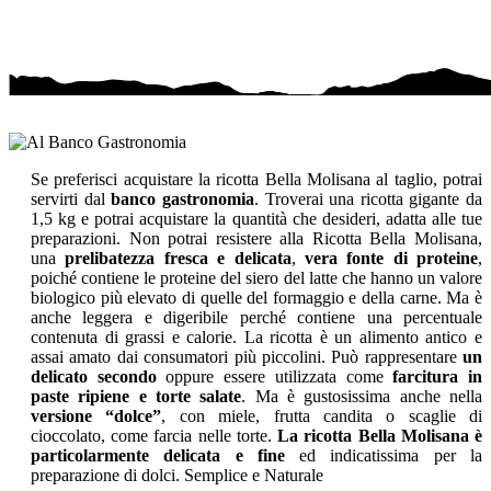
Se preferisci acquistare la ricotta Bella Molisana al taglio, potrai
servirti dal
banco gastronomia
. Troverai una ricotta gigante da
1,5 kg e potrai acquistare la quantità che desideri, adatta alle tue
preparazioni. Non potrai resistere alla Ricotta Bella Molisana,
una
prelibatezza fresca e delicata
,
vera fonte di proteine
,
poiché contiene le proteine del siero del latte che hanno un valore
biologico più elevato di quelle del formaggio e della carne. Ma è
anche leggera e digeribile perché contiene una percentuale
contenuta di grassi e calorie. La ricotta è un alimento antico e
assai amato dai consumatori più piccolini. Può rappresentare
un
delicato secondo
oppure essere utilizzata come
farcitura in
paste ripiene e torte salate
. Ma è gustosissima anche nella
versione “dolce”
, con miele, frutta candita o scaglie di
cioccolato, come farcia nelle torte.
La ricotta Bella Molisana è
particolarmente delicata e fine
ed indicatissima per la
preparazione di dolci.
Semplice e Naturale