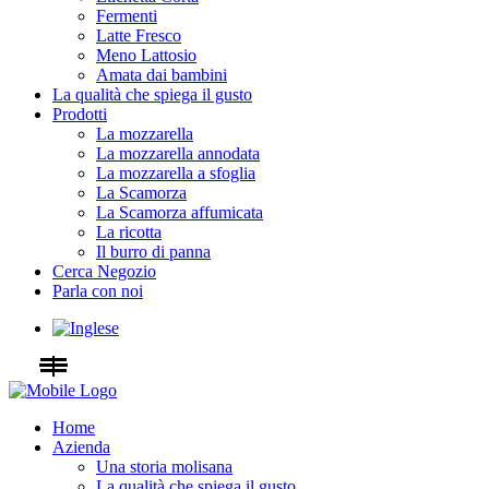
Fermenti
Latte Fresco
Meno Lattosio
Amata dai bambini
La qualità che spiega il gusto
Prodotti
La mozzarella
La mozzarella annodata
La mozzarella a sfoglia
La Scamorza
La Scamorza affumicata
La ricotta
Il burro di panna
Cerca Negozio
Parla con noi
Home
Azienda
Una storia molisana
La qualità che spiega il gusto