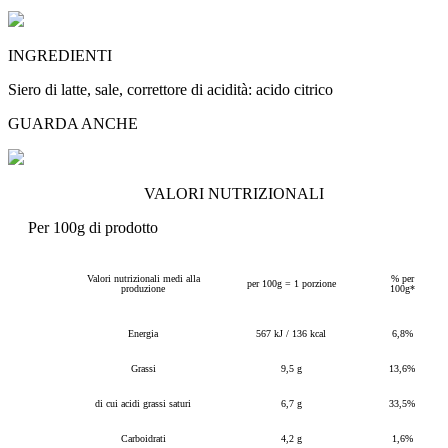
INGREDIENTI
Siero di latte, sale, correttore di acidità: acido citrico
GUARDA ANCHE
VALORI NUTRIZIONALI
Per 100g di prodotto
Valori nutrizionali medi alla
% per
per 100g = 1 porzione
produzione
100g*
Energia
567 kJ / 136 kcal
6,8%
Grassi
9,5 g
13,6%
di cui acidi grassi saturi
6,7 g
33,5%
Carboidrati
4,2 g
1,6%