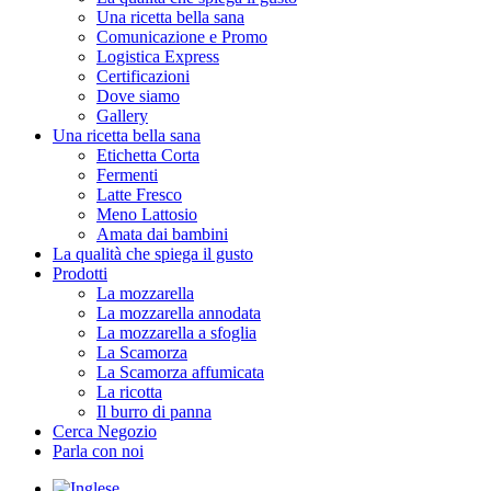
Una ricetta bella sana
Comunicazione e Promo
Logistica Express
Certificazioni
Dove siamo
Gallery
Una ricetta bella sana
Etichetta Corta
Fermenti
Latte Fresco
Meno Lattosio
Amata dai bambini
La qualità che spiega il gusto
Prodotti
La mozzarella
La mozzarella annodata
La mozzarella a sfoglia
La Scamorza
La Scamorza affumicata
La ricotta
Il burro di panna
Cerca Negozio
Parla con noi