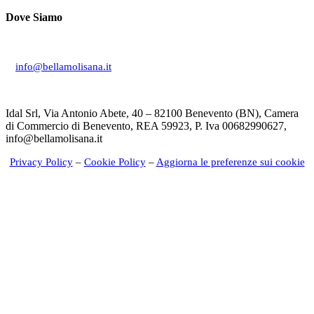
Dove Siamo
Via Don Giuseppe Mucciardi, 1 86020 Campochiaro (CB)
info@bellamolisana.it
Idal Srl, Via Antonio Abete, 40 – 82100 Benevento (BN), Camera
di Commercio di Benevento, REA 59923, P. Iva 00682990627,
info@bellamolisana.it
Privacy Policy
–
Cookie Policy
–
Aggiorna le preferenze sui cookie