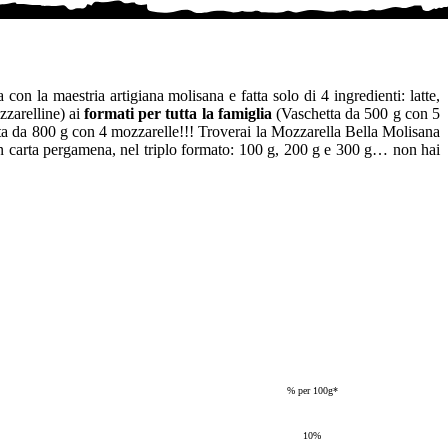
 con la maestria artigiana molisana e fatta solo di 4 ingredienti: latte,
zarelline) ai
formati per tutta la famiglia
(Vaschetta da 500 g con 5
tta da 800 g con 4 mozzarelle!!! Troverai la Mozzarella Bella Molisana
in carta pergamena, nel triplo formato: 100 g, 200 g e 300 g… non hai
% per 100g*
10%