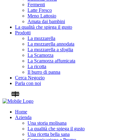
Fermenti
Latte Fresco
Meno Lattosio
Amata dai bambini
La qualità che spiega il gusto
Prodotti
La mozzarella
La mozzarella annodata
La mozzarella a sfoglia
La Scamorza
La Scamorza affumicata
La ricotta
Il burro di panna
Cerca Negozio
Parla con noi
Home
Azienda
Una storia molisana
La qualità che spiega il gusto
Una ricetta bella sana
Comunicazione e Promo