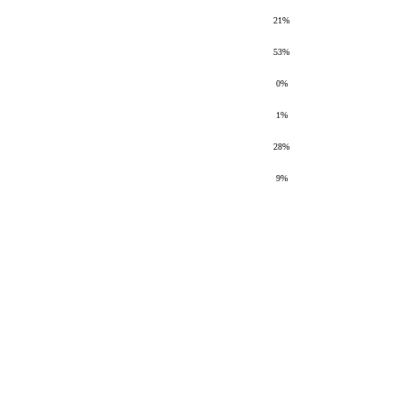
21%
53%
0%
1%
28%
9%