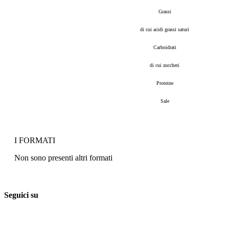
Grassi
di cui acidi grassi saturi
Carboidrati
di cui zuccheri
Proteine
Sale
I FORMATI
Non sono presenti altri formati
Seguici su