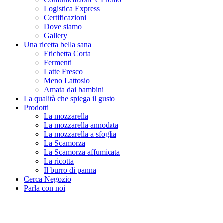
Logistica Express
Certificazioni
Dove siamo
Gallery
Una ricetta bella sana
Etichetta Corta
Fermenti
Latte Fresco
Meno Lattosio
Amata dai bambini
La qualità che spiega il gusto
Prodotti
La mozzarella
La mozzarella annodata
La mozzarella a sfoglia
La Scamorza
La Scamorza affumicata
La ricotta
Il burro di panna
Cerca Negozio
Parla con noi