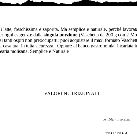
di latte, freschissima e saporita. Ma semplice e naturale, perché lavorata
 per ogni esigenza: dalla
singola porzione
(Vaschetta da 200 g con 2 Moz
 tanti ospiti non preoccuparti: puoi acquistare il maxi formato Vasche
casa tua, in tutta sicurezza. Oppure al banco gastronomia, incartata 
asearia molisana.
Semplice e Naturale
VALORI NUTRIZIONALI
per 100g = 1 porzione
799 kJ / 192 kcal