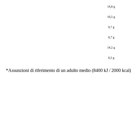
14,8 g
10,5 g
0,7 g
0,7 g
14,2 g
0,5 g
*Assunzioni di riferimento di un adulto medio (8400 kJ / 2000 kcal)